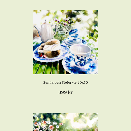
Semla och Söder-te 40x50
399 kr