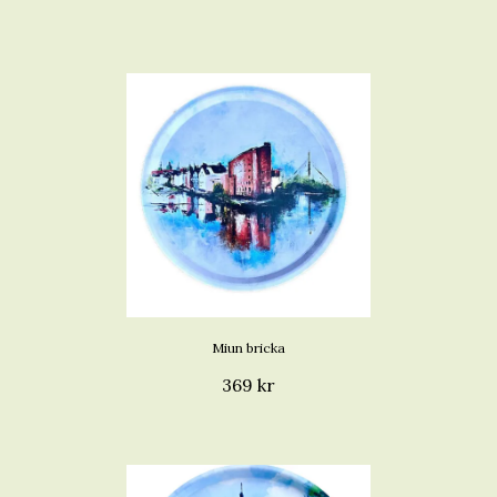
Miun bricka
369 kr