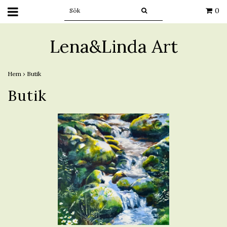
0
Lena&Linda Art
Hem
›
Butik
Butik