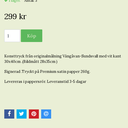
I lager.
Antal:
3
299 kr
Konsttryck från originalmålning Vängåvan-Sundsvall med vit kant
30x40cm .(Bildmått 28x35cm )
Signerad .Tryckt på Premium satin papper 260g.
Levereras i pappersrör. Leveranstid 3-5 dagar