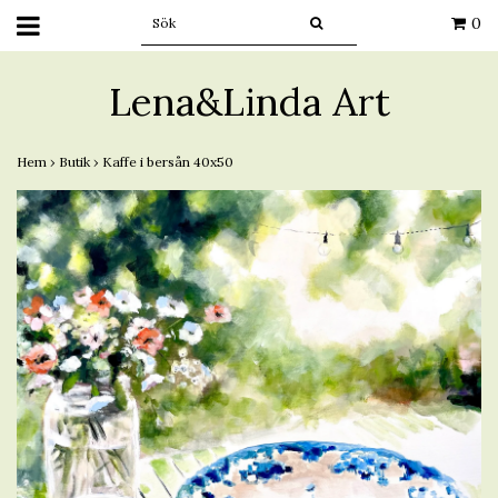
0
Lena&Linda Art
Hem
›
Butik
›
Kaffe i bersån 40x50