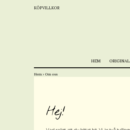
KÖPVILLKOR
HEM
ORIGINAL
Hem
›
Om oss
Hej!
Vad roligt att du hittat hit. Vi är två tvi