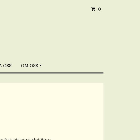
0
 OSS
OM OSS
avfyllt att göra det ihop.