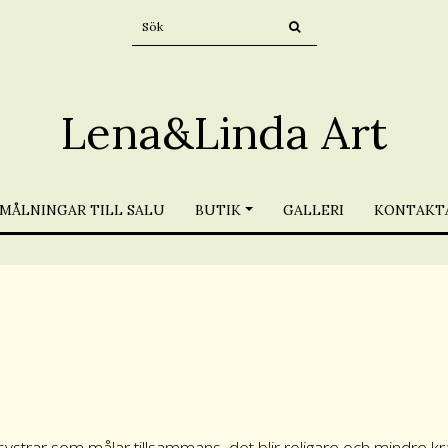
Lena&Linda Art
MÅLNINGAR TILL SALU
BUTIK
GALLERI
KONTAKTA
llingsystrar som målar tillsammans, det blir roligare och mindre kr